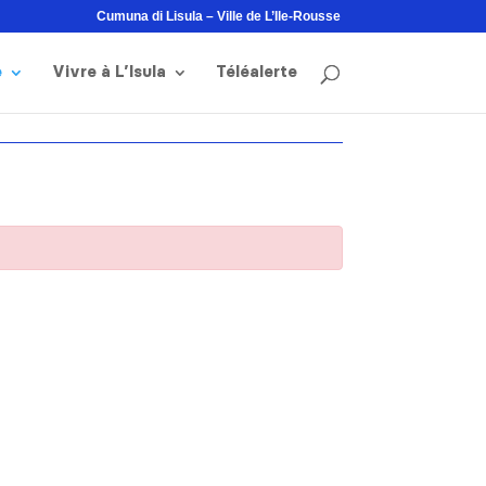
Cumuna di Lisula – Ville de L’Ile-Rousse
e
Vivre à L’Isula
Téléalerte