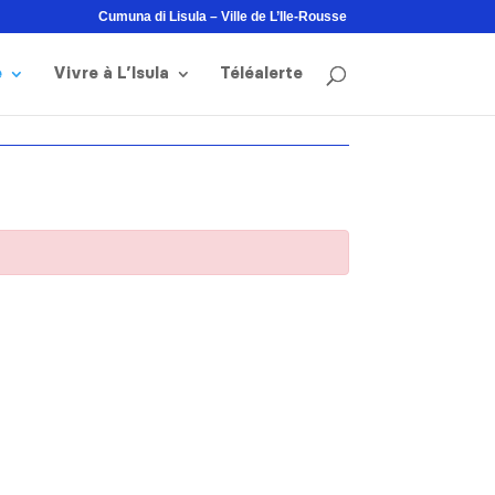
Cumuna di Lisula – Ville de L’Ile-Rousse
e
Vivre à L’Isula
Téléalerte