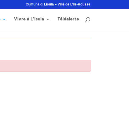
Cumuna di Lisula – Ville de L’Ile-Rousse
e
Vivre à L’Isula
Téléalerte