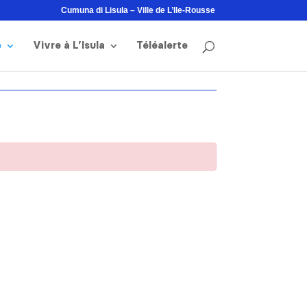
Cumuna di Lisula – Ville de L’Ile-Rousse
e
Vivre à L’Isula
Téléalerte