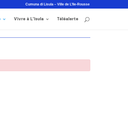
Cumuna di Lisula – Ville de L’Ile-Rousse
e
Vivre à L’Isula
Téléalerte