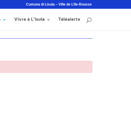
Cumuna di Lisula – Ville de L’Ile-Rousse
e
Vivre à L’Isula
Téléalerte