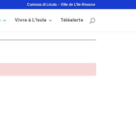
Cumuna di Lisula – Ville de L’Ile-Rousse
e
Vivre à L’Isula
Téléalerte