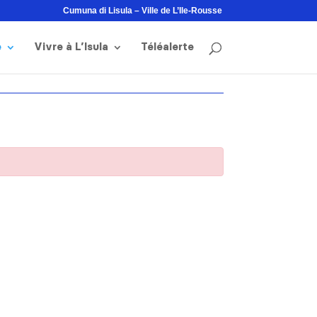
Cumuna di Lisula – Ville de L’Ile-Rousse
e
Vivre à L’Isula
Téléalerte