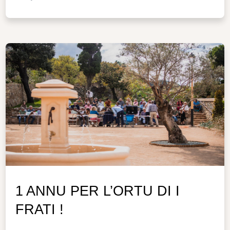
G
OLD
version janvier 2019
page
2
/98
UIDE
TECHNIQUE
1 ANNU PER L’ORTU DI I
FRATI !