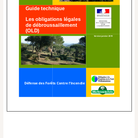
Guide technique
Les obligations légales
de débroussaillement
(OLD)
Version janvier 2019
Défense des Forêts Contre l’Incendie