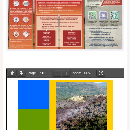
Page
1
/
100
Zoom
100%