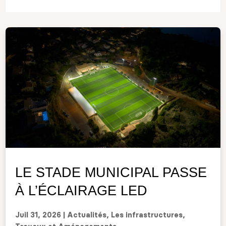
LE STADE MUNICIPAL PASSE
À L’ÉCLAIRAGE LED
Crédits photos
: SDIS 06, DDTM 83, ONF/DFCI, MAA/BGED
Schémas, illustrations
: ONF/DFCI
Juil 31, 2026
|
Actualités
,
Les infrastructures
,