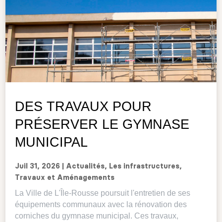
DES TRAVAUX POUR
PRÉSERVER LE GYMNASE
MUNICIPAL
Juil 31, 2026
|
Actualités
,
Les infrastructures
,
Travaux et Aménagements
La Ville de L'Île-Rousse poursuit l'entretien de ses
équipements communaux avec la rénovation des
corniches du gymnase municipal. Ces travaux,