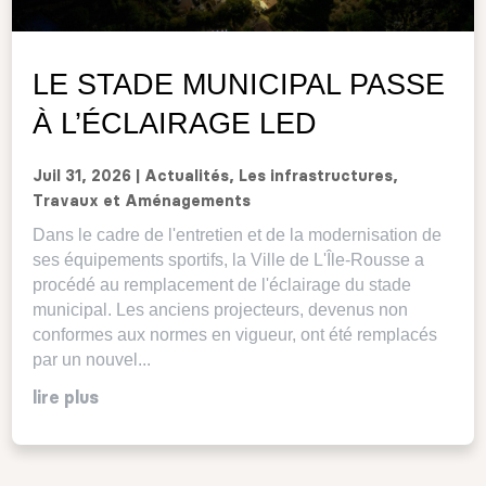
LE STADE MUNICIPAL PASSE
À L’ÉCLAIRAGE LED
Juil 31, 2026
|
Actualités
,
Les infrastructures
,
Travaux et Aménagements
Dans le cadre de l'entretien et de la modernisation de
ses équipements sportifs, la Ville de L'Île-Rousse a
procédé au remplacement de l'éclairage du stade
municipal. Les anciens projecteurs, devenus non
conformes aux normes en vigueur, ont été remplacés
par un nouvel...
lire plus