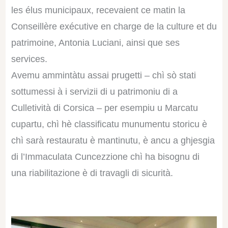
les élus municipaux, recevaient ce matin la
Conseillère exécutive en charge de la culture et du
patrimoine,
Antonia Luciani
, ainsi que ses
services.
A
vemu ammintàtu assai prugetti – chì sò stati
sottumessi à i servizii di u patrimoniu di a
Culletività di Corsica – per esempiu u Marcatu
cupartu, chì hè classificatu munumentu storicu è
chì sarà restauratu è mantinutu, è ancu a ghjesgia
di l’Immaculata Cuncezzione chì ha bisognu di
una riabilitazione è di travagli di sicurità.