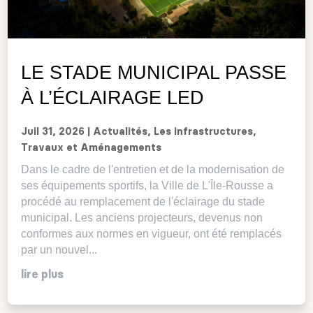
LE STADE MUNICIPAL PASSE
À L’ÉCLAIRAGE LED
Juil 31, 2026
|
Actualités
,
Les infrastructures
,
Travaux et Aménagements
Dans le cadre de l'entretien et de la modernisation de
ses équipements sportifs, la Ville de L'Île-Rousse a
procédé au remplacement de l'éclairage du stade
municipal. Les anciens projecteurs, devenus non
conformes aux normes en vigueur, ont été remplacés
par un nouvel...
lire plus