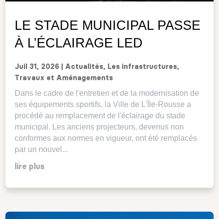
LE STADE MUNICIPAL PASSE
À L’ÉCLAIRAGE LED
Juil 31, 2026
|
Actualités
,
Les infrastructures
,
Travaux et Aménagements
Dans le cadre de l'entretien et de la modernisation de
ses équipements sportifs, la Ville de L'Île-Rousse a
procédé au remplacement de l'éclairage du stade
municipal. Les anciens projecteurs, devenus non
conformes aux normes en vigueur, ont été remplacés
par un nouvel...
lire plus