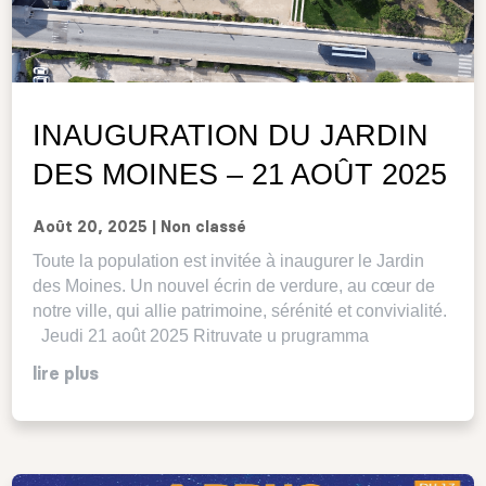
INAUGURATION DU JARDIN
DES MOINES – 21 AOÛT 2025
Août 20, 2025
|
Non classé
Toute la population est invitée à inaugurer le Jardin
des Moines. Un nouvel écrin de verdure, au cœur de
notre ville, qui allie patrimoine, sérénité et convivialité.
Jeudi 21 août 2025 Ritruvate u prugramma
lire plus