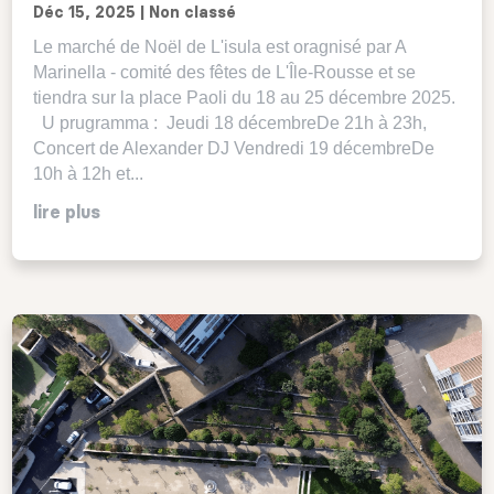
Déc 15, 2025
|
Non classé
Le marché de Noël de L'isula est oragnisé par A
Marinella - comité des fêtes de L'Île-Rousse et se
tiendra sur la place Paoli du 18 au 25 décembre 2025.
U prugramma : Jeudi 18 décembreDe 21h à 23h,
Concert de Alexander DJ Vendredi 19 décembreDe
10h à 12h et...
lire plus