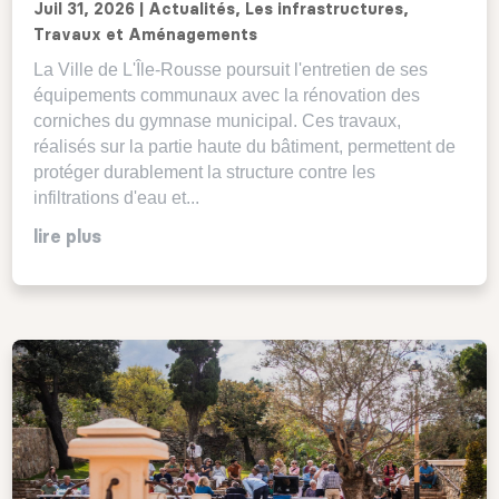
Juil 31, 2026
|
Actualités
,
Les infrastructures
,
Travaux et Aménagements
La Ville de L'Île-Rousse poursuit l'entretien de ses
équipements communaux avec la rénovation des
corniches du gymnase municipal. Ces travaux,
réalisés sur la partie haute du bâtiment, permettent de
protéger durablement la structure contre les
infiltrations d'eau et...
lire plus