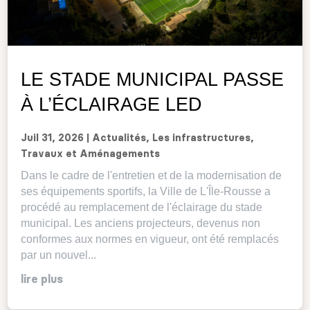
LE STADE MUNICIPAL PASSE
À L’ÉCLAIRAGE LED
Juil 31, 2026
|
Actualités
,
Les infrastructures
,
Travaux et Aménagements
Dans le cadre de l'entretien et de la modernisation de
ses équipements sportifs, la Ville de L'Île-Rousse a
procédé au remplacement de l'éclairage du stade
municipal. Les anciens projecteurs, devenus non
conformes aux normes en vigueur, ont été remplacés
par un nouvel...
lire plus