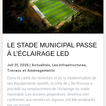
LE STADE MUNICIPAL PASSE
À L’ÉCLAIRAGE LED
Juil 31, 2026
|
Actualités
,
Les infrastructures
,
Travaux et Aménagements
Dans le cadre de l'entretien et de la modernisation de
ses équipements sportifs, la Ville de L'Île-Rousse a
procédé au remplacement de l'éclairage du stade
municipal. Les anciens projecteurs, devenus non
conformes aux normes en vigueur, ont été remplacés
par un nouvel...