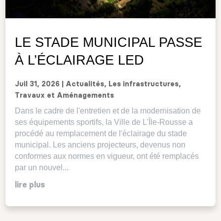
LE STADE MUNICIPAL PASSE
À L’ÉCLAIRAGE LED
Juil 31, 2026
|
Actualités
,
Les infrastructures
,
Travaux et Aménagements
Dans le cadre de l'entretien et de la modernisation de
ses équipements sportifs, la Ville de L'Île-Rousse a
procédé au remplacement de l'éclairage du stade
municipal. Les anciens projecteurs, devenus non
conformes aux normes en vigueur, ont été remplacés
par un nouvel...
lire plus