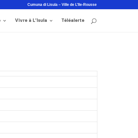
Cumuna di Lisula – Ville de L’Ile-Rousse
e
Vivre à L’Isula
Téléalerte