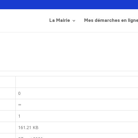
La Mairie
Mes démarches en lign
0
∞
1
161.21 KB