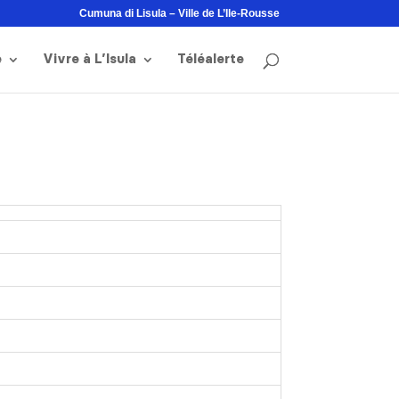
Cumuna di Lisula – Ville de L’Ile-Rousse
e
Vivre à L’Isula
Téléalerte