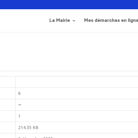
La Mairie
Mes démarches en lign
6
∞
1
214.35 KB