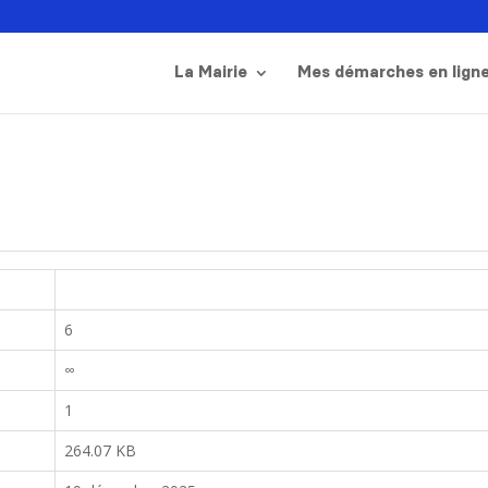
La Mairie
Mes démarches en lign
6
∞
1
264.07 KB