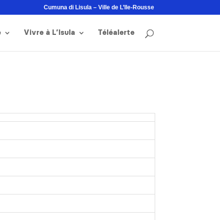
Cumuna di Lisula – Ville de L’Ile-Rousse
e
Vivre à L’Isula
Téléalerte