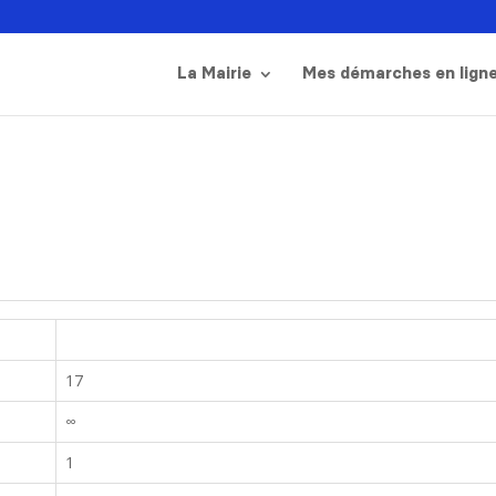
La Mairie
Mes démarches en lign
17
∞
1