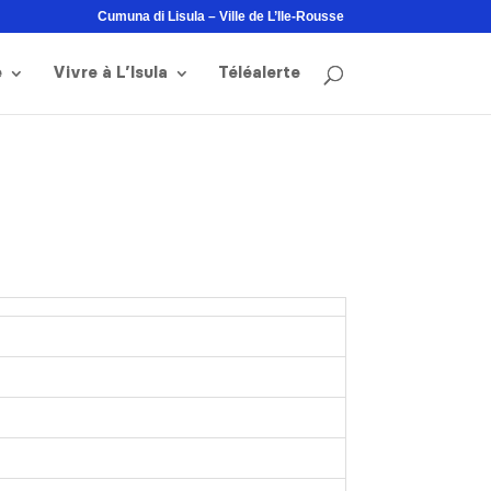
Cumuna di Lisula – Ville de L’Ile-Rousse
e
Vivre à L’Isula
Téléalerte