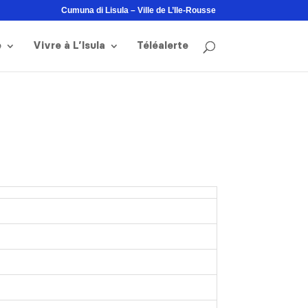
Cumuna di Lisula – Ville de L’Ile-Rousse
e
Vivre à L’Isula
Téléalerte