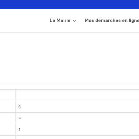
La Mairie
Mes démarches en lign
6
∞
1