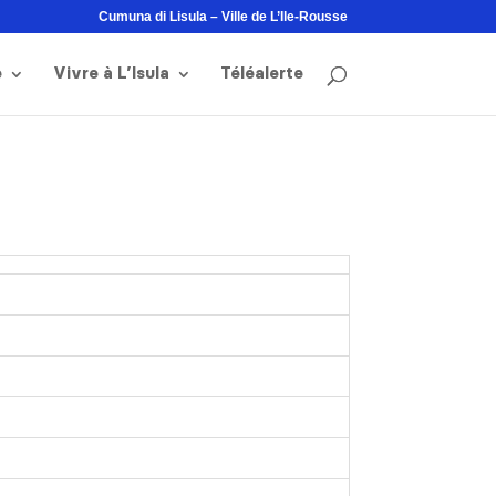
Cumuna di Lisula – Ville de L’Ile-Rousse
e
Vivre à L’Isula
Téléalerte