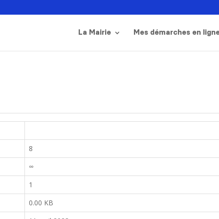
La Mairie
Mes démarches en lign
8
∞
1
0.00 KB