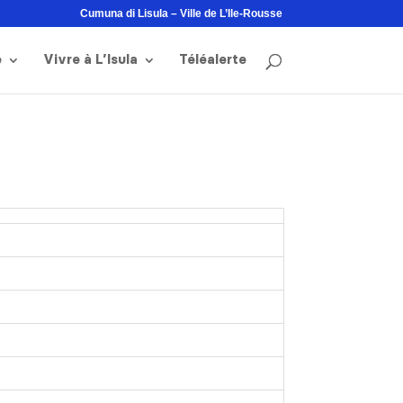
Cumuna di Lisula – Ville de L’Ile-Rousse
e
Vivre à L’Isula
Téléalerte