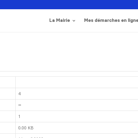
La Mairie
Mes démarches en lign
4
∞
1
0.00 KB