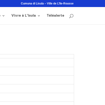
Cumuna di Lisula – Ville de L’Ile-Rousse
e
Vivre à L’Isula
Téléalerte