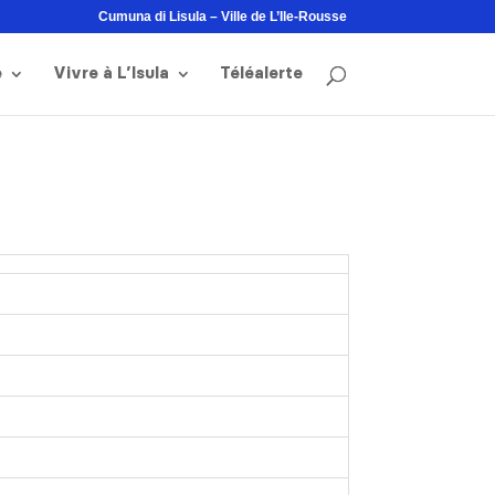
Cumuna di Lisula – Ville de L’Ile-Rousse
e
Vivre à L’Isula
Téléalerte