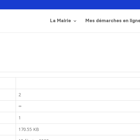
La Mairie
Mes démarches en lign
2
∞
1
170.55 KB