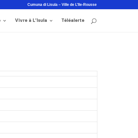
Cumuna di Lisula – Ville de L’Ile-Rousse
e
Vivre à L’Isula
Téléalerte