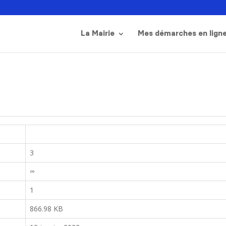
La Mairie
Mes démarches en lign
3
∞
1
866.98 KB