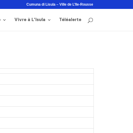
Cumuna di Lisula – Ville de L’Ile-Rousse
e
Vivre à L’Isula
Téléalerte