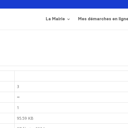
La Mairie
Mes démarches en lign
3
∞
1
95.59 KB