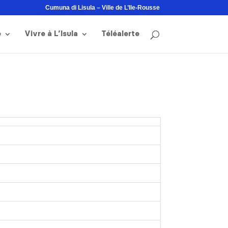
Cumuna di Lisula – Ville de L’Ile-Rousse
e
Vivre à L’Isula
Téléalerte