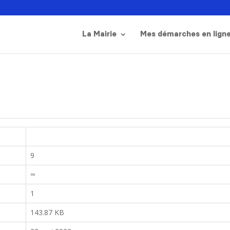
La Mairie
Mes démarches en lign
9
∞
1
143.87 KB