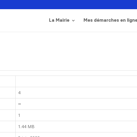
La Mairie
Mes démarches en lign
4
∞
1
1.44 MB