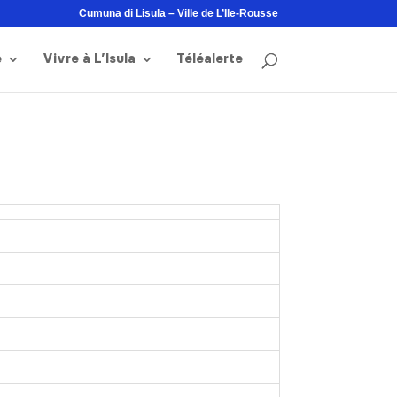
Cumuna di Lisula – Ville de L’Ile-Rousse
e
Vivre à L’Isula
Téléalerte