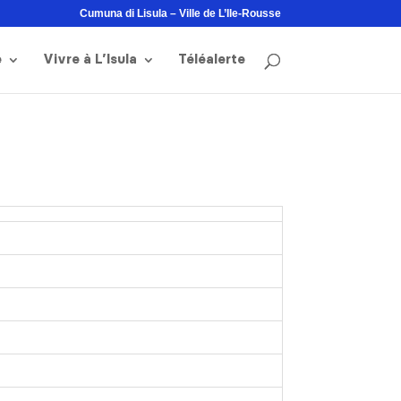
Cumuna di Lisula – Ville de L’Ile-Rousse
e
Vivre à L’Isula
Téléalerte