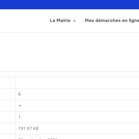
La Mairie
Mes démarches en lign
6
∞
1
191.97 KB