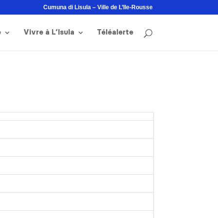
Cumuna di Lisula – Ville de L’Ile-Rousse
e
Vivre à L’Isula
Téléalerte