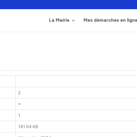
La Mairie
Mes démarches en lign
2
∞
1
181.04 KB