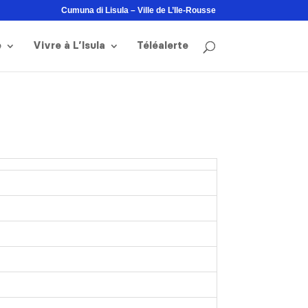
Cumuna di Lisula – Ville de L’Ile-Rousse
e
Vivre à L’Isula
Téléalerte