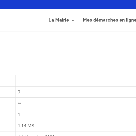
La Mairie
Mes démarches en lign
7
∞
1
1.14 MB