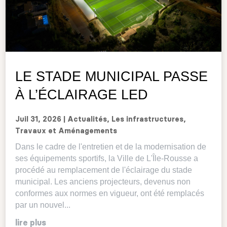
LE STADE MUNICIPAL PASSE
À L’ÉCLAIRAGE LED
Juil 31, 2026
|
Actualités
,
Les infrastructures
,
Travaux et Aménagements
Dans le cadre de l'entretien et de la modernisation de
ses équipements sportifs, la Ville de L'Île-Rousse a
procédé au remplacement de l'éclairage du stade
municipal. Les anciens projecteurs, devenus non
conformes aux normes en vigueur, ont été remplacés
par un nouvel...
lire plus