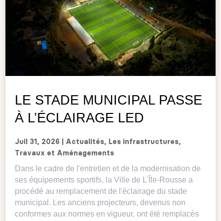
LE STADE MUNICIPAL PASSE
À L’ÉCLAIRAGE LED
Juil 31, 2026
|
Actualités
,
Les infrastructures
,
Travaux et Aménagements
Dans le cadre de l'entretien et de la modernisation de
ses équipements sportifs, la Ville de L'Île-Rousse a
procédé au remplacement de l'éclairage du stade
municipal. Les anciens projecteurs, devenus non
conformes aux normes en vigueur, ont été remplacés