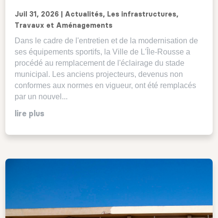
Juil 31, 2026
|
Actualités
,
Les infrastructures
,
Travaux et Aménagements
Dans le cadre de l'entretien et de la modernisation de
ses équipements sportifs, la Ville de L'Île-Rousse a
procédé au remplacement de l'éclairage du stade
municipal. Les anciens projecteurs, devenus non
conformes aux normes en vigueur, ont été remplacés
par un nouvel...
lire plus