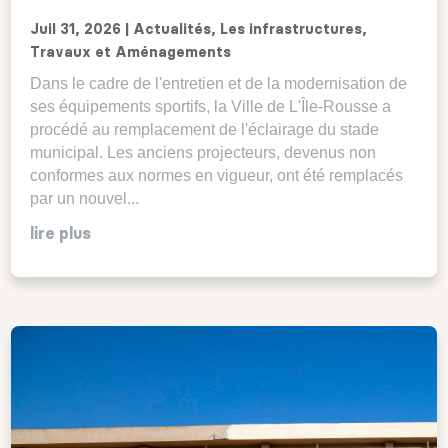
Juil 31, 2026
|
Actualités
,
Les infrastructures
,
Travaux et Aménagements
Dans le cadre de l'entretien et de la modernisation de
ses équipements sportifs, la Ville de L'Île-Rousse a
procédé au remplacement de l'éclairage du stade
municipal. Les anciens projecteurs, devenus non
conformes aux normes en vigueur, ont été remplacés
par un nouvel...
lire plus