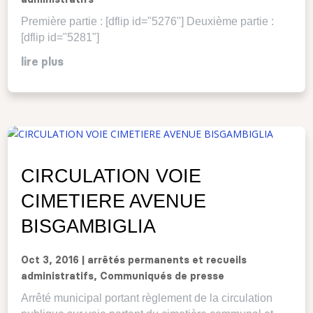
Première partie : [dflip id="5276"] Deuxième partie :
[dflip id="5281"]
lire plus
CIRCULATION VOIE
CIMETIERE AVENUE
BISGAMBIGLIA
Oct 3, 2016
|
arrêtés permanents et recueils
administratifs
,
Communiqués de presse
Arrêté municipal portant règlement de la circulation