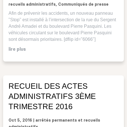
recueils administratifs
,
Communiqués de presse
Afin de prévenir les accidents, un nouveau panneau
"Stop" est installé à l'intersection de la rue du Sergent
André Amadei et du boulevard Pierre Pasquini. Les
véhicules circulant sur le boulevard Pierre Pasquini
sont désormais prioritaires. [dflip id="6066"]
lire plus
RECUEIL DES ACTES
ADMINISTRATIFS 3ÈME
TRIMESTRE 2016
Oct 5, 2016
|
arrêtés permanents et recueils
administratifs