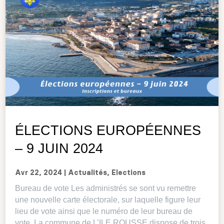
ÉLECTIONS EUROPÉENNES
– 9 JUIN 2024
Avr 22, 2024
|
Actualités
,
Elections
Bureau de vote Les administrés se sont vu remettre
une nouvelle carte électorale, sur laquelle figure leur
lieu de vote ainsi que le numéro de leur bureau de
vote. La commune de L’ILE ROUSSE dispose de trois