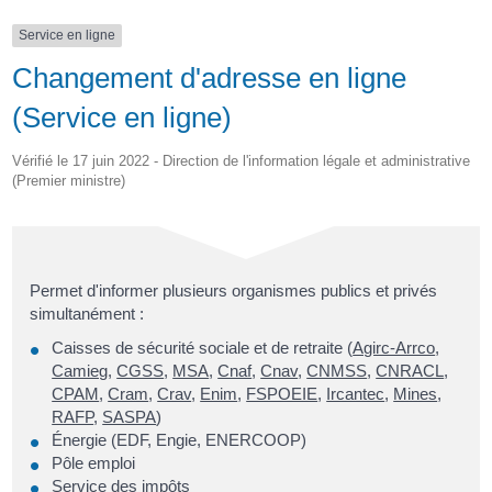
Service en ligne
Changement d'adresse en ligne
(Service en ligne)
Vérifié le 17 juin 2022 - Direction de l'information légale et administrative
(Premier ministre)
Permet d'informer plusieurs organismes publics et privés
simultanément :
Caisses de sécurité sociale et de retraite (
Agirc-Arrco
,
Camieg
,
CGSS
,
MSA
,
Cnaf
,
Cnav
,
CNMSS
,
CNRACL
,
CPAM
,
Cram
,
Crav
,
Enim
,
FSPOEIE
,
Ircantec
,
Mines
,
RAFP
,
SASPA
)
Énergie (EDF, Engie, ENERCOOP)
Pôle emploi
Service des impôts