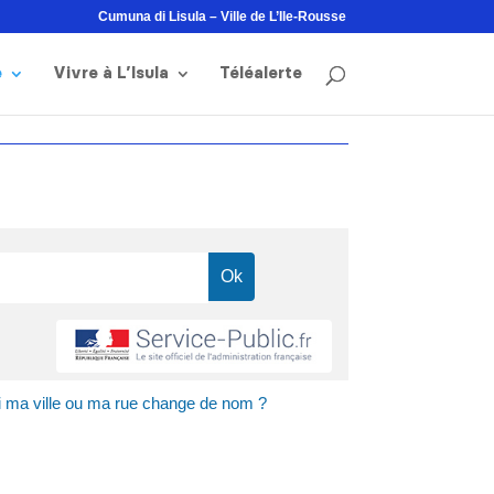
Cumuna di Lisula – Ville de L’Ile-Rousse
e
Vivre à L’Isula
Téléalerte
si ma ville ou ma rue change de nom ?