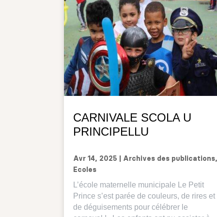
CARNIVALE SCOLA U
PRINCIPELLU
Avr 14, 2025
|
Archives des publications
Ecoles
L’école maternelle municipale Le Petit
Prince s’est parée de couleurs, de rires et
de déguisements pour célébrer le