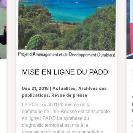
MISE EN LIGNE DU PADD
Déc 21, 2018
|
Actualités
,
Archives des
publications
,
Revue de presse
,
Le Plan Local d'Urbanisme de la
commune de L'Ile-Rousse est consultable
en ligne : PADD La synthèse du
diagnostic territorial est mis à la
disposition du public et est consultable