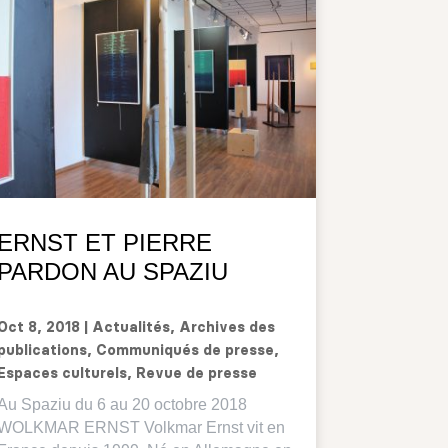
ERNST ET PIERRE
PARDON AU SPAZIU
Oct 8, 2018
|
Actualités
,
Archives des
publications
,
Communiqués de presse
,
Espaces culturels
,
Revue de presse
Au Spaziu du 6 au 20 octobre 2018
WOLKMAR ERNST Volkmar Ernst vit en