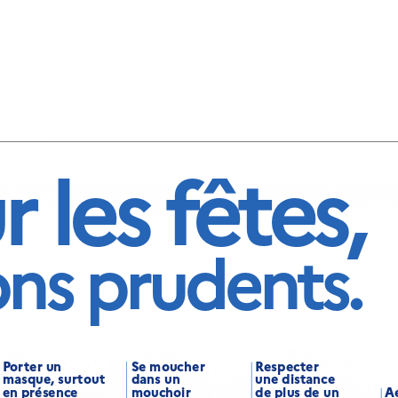
 les fêtes,
ons prudents.
Porter un
Se moucher
Respecter
masque, surtout
dans un
une distance
en présence
mouchoir
de plus de un
Aé