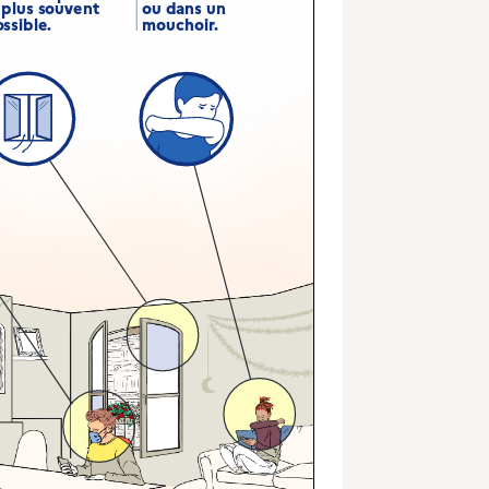
 plus souvent
ou dans un
ssible.
mouchoir.