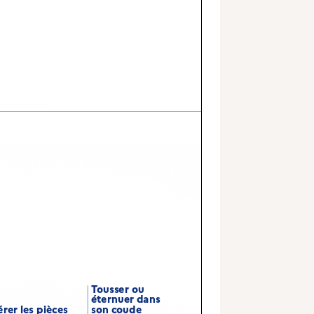
Tousser ou
éternuer dans
rer les pièces
son coude