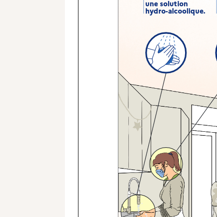
une solution
hydro-alcoolique.