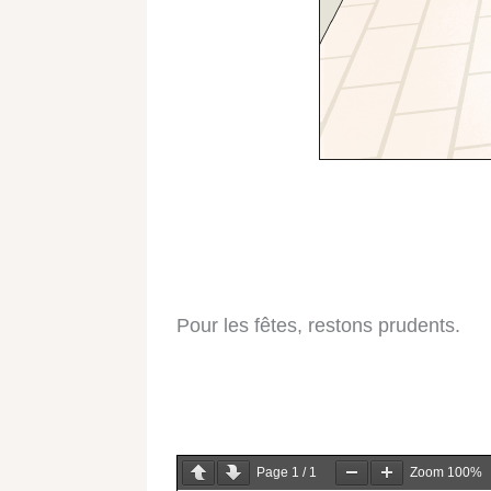
Pour les fêtes, restons prudents.
Page
1
/
1
Zoom
100%