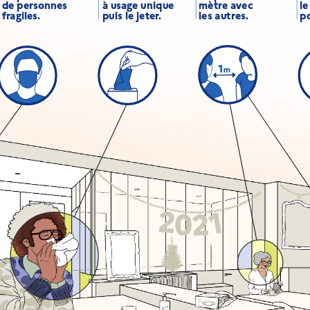
de personnes
à usage unique
mètre avec
le
fragiles.
puis le jeter.
les autres.
po