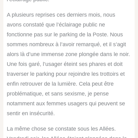
A plusieurs reprises ces derniers mois, nous
avons constaté que l’éclairage public ne
fonctionne pas sur le parking de la Poste. Nous
sommes nombreux à l’avoir remarqué, et il s’agit
Le périmètre de la stratégie territoriale est composé de
:
cinq secteurs d’intervention
les entrées de ville, l’hyper centre, le quartier Est, le quartier Sud et le quartier de Vaitanacce.
alors là d’une immense zone plongée dans le noir.
Une fois garé, l’usager éteint ses phares et doit
2.TRANSFERT DE LA COMPÉTENCE “ETUDE, AMÉNAGEMENT, MISE EN ŒUVRE,
GESTION, PROMOTION ET SOUTIEN DES ACTIVITÉS VISANT AU DÉVELOPPEMENT DE
L’AGRICULTURE DU TERRITOIRE ET À SON AUTONOMIE ALIMENTAIRE ; ÉTUDE,
traverser le parking pour rejoindre les trottoirs et
PORTAGE ET MISE EN ŒUVRE D’UNE UNITÉ DE RESTAURATION TERRITORIALE
FAVORISANT LES CIRCUITS-COURTS ET L’AUTONOMIE ALIMENTAIRE DU TERRITOIRE”
À LA COMMUNAUTÉ DE COMMUNES L’ILE-ROUSSEBALAGNE
enfin retrouver de la lumière. Cela peut être
problématique, et sans sexisme, je pense
A l’occasion du conseil communautaire du 11 octobre 2023, la Communauté
de communes L’Ile-Rousse-Balagne a voté le transfert en sa faveur de la
compétence mentionnée ci-dessus. Conformément à la règlementation, il
s’agit simplement pour la Commune de voter également ce transfert,
comme
notamment aux femmes usagers qui peuvent se
afin qu’il puisse être acté
devront le faire l’ensemble des 22 Communes,
par la suite par arrêté.
sentir en insécurité.
La même chose se constate sous les Allées.