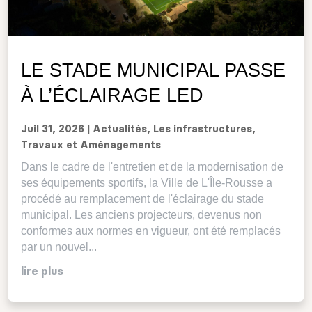
LE STADE MUNICIPAL PASSE
À L’ÉCLAIRAGE LED
Juil 31, 2026
|
Actualités
,
Les infrastructures
,
Travaux et Aménagements
Dans le cadre de l'entretien et de la modernisation de
ses équipements sportifs, la Ville de L'Île-Rousse a
procédé au remplacement de l'éclairage du stade
municipal. Les anciens projecteurs, devenus non
conformes aux normes en vigueur, ont été remplacés
par un nouvel...
lire plus