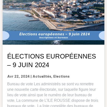
ÉLECTIONS EUROPÉENNES
– 9 JUIN 2024
Avr 22, 2024
|
Actualités
,
Elections
Bureau de vote Les administrés se sont vu remettre
une nouvelle carte électorale, sur laquelle figure leur
lieu de vote ainsi que le numéro de leur bureau de
vote. La commune de L’ILE ROUSSE dispose de trois
bureaux de vote. La liste complète des bureaux de