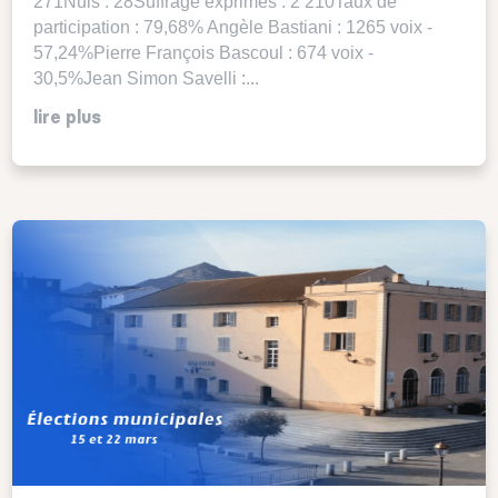
271Nuls : 28Suffrage exprimés : 2 210Taux de
participation : 79,68% Angèle Bastiani : 1265 voix -
57,24%Pierre François Bascoul : 674 voix -
30,5%Jean Simon Savelli :...
lire plus