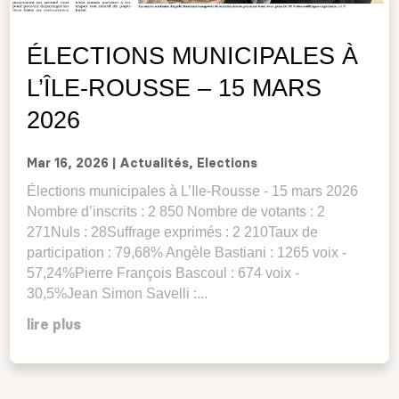
ÉLECTIONS MUNICIPALES À
L’ÎLE-ROUSSE – 15 MARS
2026
Mar 16, 2026
|
Actualités
,
Elections
Élections municipales à L’Ile-Rousse - 15 mars 2026
Nombre d’inscrits : 2 850 Nombre de votants : 2
271Nuls : 28Suffrage exprimés : 2 210Taux de
participation : 79,68% Angèle Bastiani : 1265 voix -
57,24%Pierre François Bascoul : 674 voix -
30,5%Jean Simon Savelli :...
lire plus