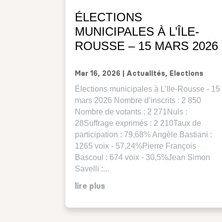
ÉLECTIONS
MUNICIPALES À L’ÎLE-
ROUSSE – 15 MARS 2026
Mar 16, 2026
|
Actualités
,
Elections
Élections municipales à L’Ile-Rousse - 15
mars 2026 Nombre d’inscrits : 2 850
Nombre de votants : 2 271Nuls :
28Suffrage exprimés : 2 210Taux de
participation : 79,68% Angèle Bastiani :
1265 voix - 57,24%Pierre François
Bascoul : 674 voix - 30,5%Jean Simon
Savelli :...
lire plus