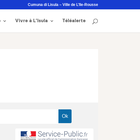
Cumuna di Lisula – Ville de L’Ile-Rousse
e
Vivre à L’Isula
Téléalerte