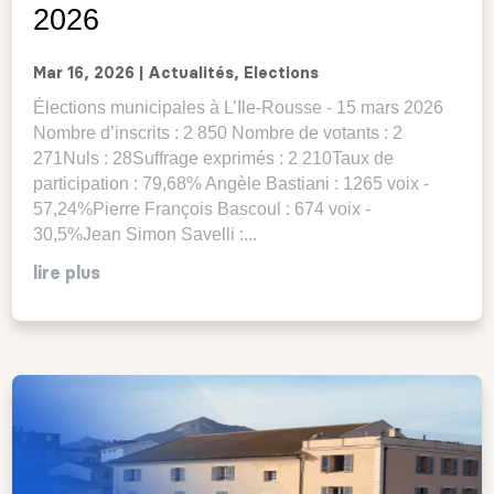
2026
Mar 16, 2026
|
Actualités
,
Elections
Élections municipales à L’Ile-Rousse - 15 mars 2026
Nombre d’inscrits : 2 850 Nombre de votants : 2
271Nuls : 28Suffrage exprimés : 2 210Taux de
participation : 79,68% Angèle Bastiani : 1265 voix -
57,24%Pierre François Bascoul : 674 voix -
30,5%Jean Simon Savelli :...
lire plus