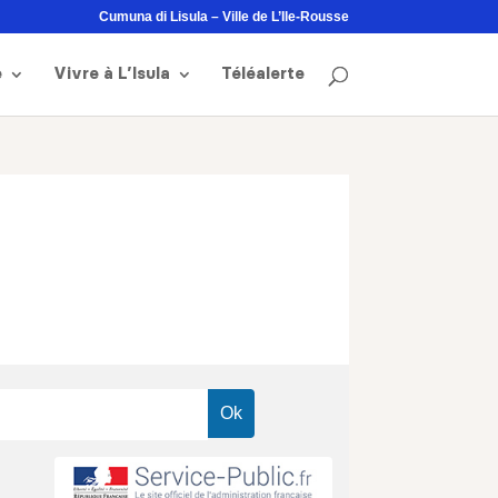
Cumuna di Lisula – Ville de L’Ile-Rousse
e
Vivre à L’Isula
Téléalerte