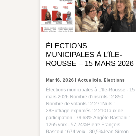
ÉLECTIONS
MUNICIPALES À L’ÎLE-
ROUSSE – 15 MARS 2026
Mar 16, 2026
|
Actualités
,
Elections
Élections municipales à L’Ile-Rousse - 15
mars 2026 Nombre d’inscrits : 2 850
Nombre de votants : 2 271Nuls :
28Suffrage exprimés : 2 210Taux de
participation : 79,68% Angèle Bastiani :
1265 voix - 57,24%Pierre François
Bascoul : 674 voix - 30,5%Jean Simon