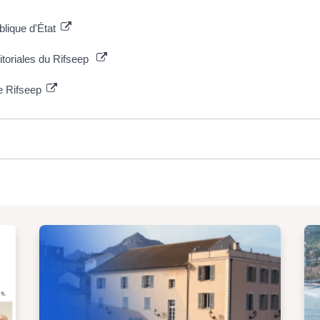
blique d'État
ritoriales du Rifseep
e Rifseep